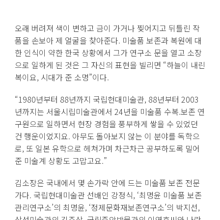
오래 버려져 색이 변하고 금이 가거나 찢어지고 뒤틀린 작
품을 손보아 제 얼굴을 찾아준다. 미술품 보존과 복원에 대
한 인식이 약한 한국 상황에서 그가 연구소 문을 열고 소장
으로 일하게 된 것은 그 자신의 표현을 빌리면 “하늘이 내린
복이요, 시대가 준 소명”이다.
“1980년부터 88년까지 국립현대미술관, 88년부터 2003
년까지는 서울시립미술관에서 24년을 미술품 수복.보존 연
구원으로 일하면서 현장 경험을 풍부하게 쌓을 수 있었던
건 행운이었지요. 아무도 돌아보지 않는 이 분야를 독학으
로, 또 일본 유학으로 헤쳐가며 차근차근 공부하도록 밀어
준 미술계 상황도 고맙고요.”
김소장은 국내에서 몇 손가락 안에 드는 미술품 보존 전문
가다. 국립현대미술관 선배인 강정식, ‘최명윤 미술품 보존
관리연구소’의 최명윤, ‘정제문화재보존연구소’의 박지선,
삼성미술관의 김주삼, 국립중앙박물관의 이영호씨와 나란