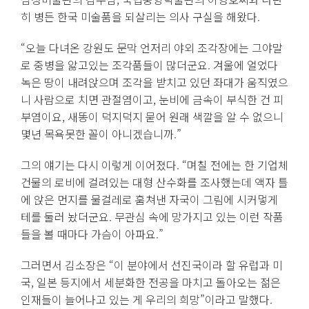
히 병든 한국 미술품을 되살리는 의사 구실을 해왔다.
“오늘 다녀온 강원도 문막 언저리 야외 조각장에는 그야말
로 중병을 앓고있는 조각품들이 많더군요. 겨울에 얼었다
녹은 땅이 내려앉으며 조각을 받치고 있던 좌대가 움직였으
니 사람으로 치면 관절염이고, 눈비에 금속이 부식한 건 피
부염이요, 새똥이 덕지덕지 묻어 원래 색깔을 알 수 없으니
몇년 목욕못한 꼴이 아니겠습니까.”
그의 얘기는 다시 이렇게 이어졌다. “며칠 전에는 한 기업체
건물의 로비에 걸려있는 대형 산수화를 조사했는데 액자 틀
에 앉은 먼지를 물걸레로 훔쳐낸 자국이 그림에 시커멓게
테를 둘러 놨더군요. 무관심 속에 망가지고 있는 이런 작품
들을 볼 때마다 가슴이 아파요.”
그러면서 김소장은 “이 분야에서 선진국이라 할 유럽과 미
국, 일본 등지에서 세분화한 전공을 마치고 돌아오는 젊은
인재들이 늘어나고 있는 게 우리의 희망”이라고 말했다.