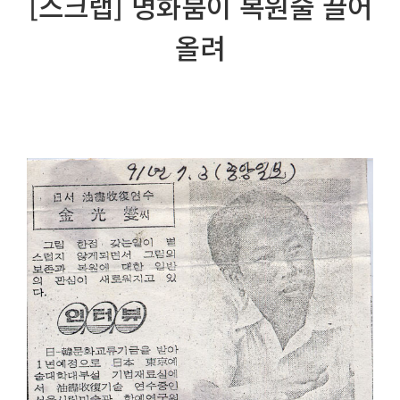
[스크랩] 명화붐이 복원술 끌어
올려