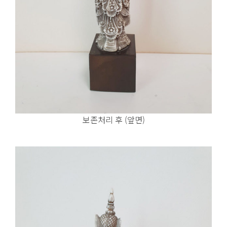
보존처리 후 (앞면)