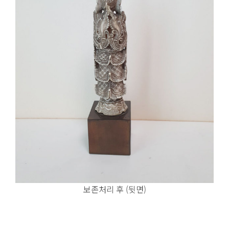
보존처리 후 (뒷면)